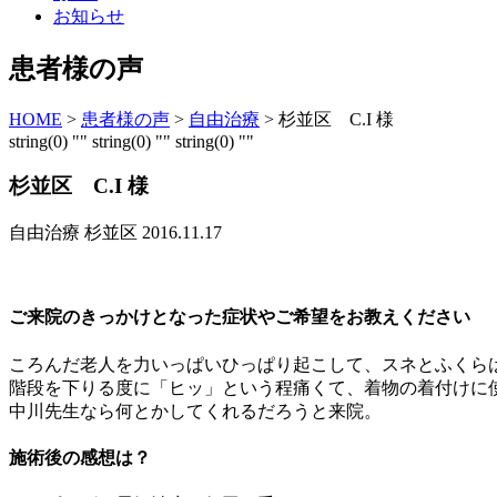
お知らせ
患者様の声
HOME
>
患者様の声
>
自由治療
>
杉並区 C.I 様
string(0) "" string(0) "" string(0) ""
杉並区 C.I 様
自由治療
杉並区
2016.11.17
ご来院のきっかけとなった症状やご希望をお教えください
ころんだ老人を力いっぱいひっぱり起こして、スネとふくら
階段を下りる度に「ヒッ」という程痛くて、着物の着付けに
中川先生なら何とかしてくれるだろうと来院。
施術後の感想は？