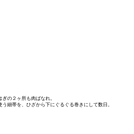
はぎの２ヶ所も肉ばなれ。
使う細帯を、ひざから下にぐるぐる巻きにして数日。