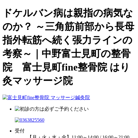
ドケルバン病は親指の病気な
のか？ ～三角筋前部から長母
指外転筋へ続く張力ラインの
考察～｜中野富士見町の整骨
院 富士見町fine整骨院 はり
灸マッサージ院
受付
【月・火・水・金】11:00～14:00 / 16:00～21:00