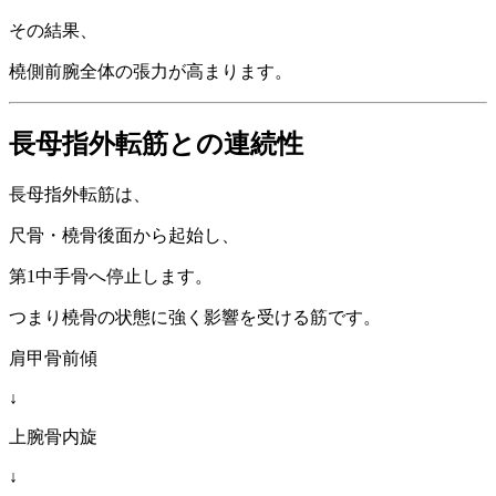
その結果、
橈側前腕全体の張力が高まります。
長母指外転筋との連続性
長母指外転筋は、
尺骨・橈骨後面から起始し、
第1中手骨へ停止します。
つまり橈骨の状態に強く影響を受ける筋です。
肩甲骨前傾
↓
上腕骨内旋
↓