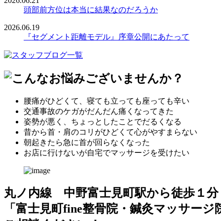
2026.06.21
頭部前方位は本当に結果なのだろうか
2026.06.19
『セグメント距離モデル』序章公開にあたって
腰痛がひどくて、寝ても立っても座っても辛い
交通事故のケガがだんだん痛くなってきた
姿勢が悪く、ちょっとしたことでだるくなる
昔から首・肩のコリがひどくて心がやすまらない
朝起きたら急に首が回らなくなった
お店に行けないが自宅でマッサージを受けたい
丸ノ内線 中野富士見町駅から徒歩
１
分
「富士見町fine整骨院・鍼灸マッサージ