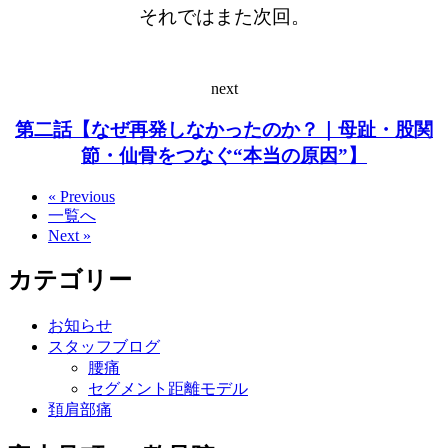
それではまた次回。
next
第二話【なぜ再発しなかったのか？｜母趾・股関
節・仙骨をつなぐ“本当の原因”】
« Previous
一覧へ
Next »
カテゴリー
お知らせ
スタッフブログ
腰痛
セグメント距離モデル
頚肩部痛