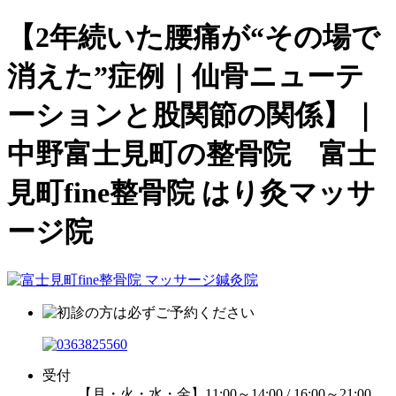
【2年続いた腰痛が“その場で
消えた”症例｜仙骨ニューテ
ーションと股関節の関係】｜
中野富士見町の整骨院 富士
見町fine整骨院 はり灸マッサ
ージ院
受付
【月・火・水・金】11:00～14:00 / 16:00～21:00