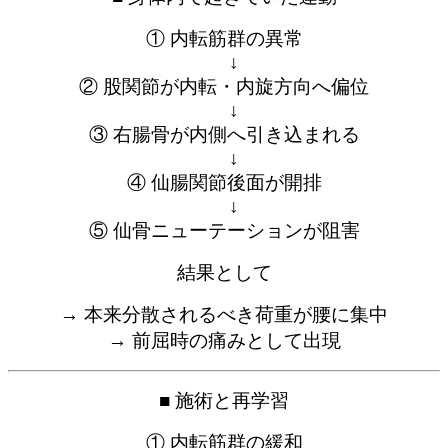
① 内転筋群の異常
↓
② 股関節が内転・内旋方向へ偏位
↓
③ 右腸骨が内側へ引き込まれる
↓
④ 仙腸関節後面が開排
↓
⑤ 仙骨ニューテーションが阻害
結果として
→ 本来分散されるべき荷重が腰に集中
→ 前屈時の痛みとして出現
■ 施術と再学習
① 内転筋群の緩和